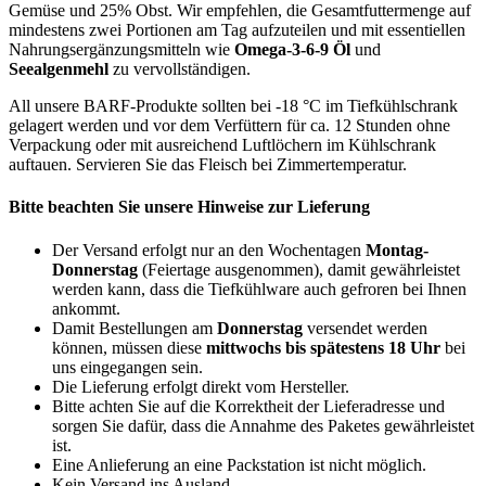
Gemüse und 25% Obst. Wir empfehlen, die Gesamtfuttermenge auf
mindestens zwei Portionen am Tag aufzuteilen und mit essentiellen
Nahrungsergänzungsmitteln wie
Omega-3-6-9 Öl
und
Seealgenmehl
zu vervollständigen.
All unsere BARF-Produkte sollten bei -18 °C im Tiefkühlschrank
gelagert werden und vor dem Verfüttern für ca. 12 Stunden ohne
Verpackung oder mit ausreichend Luftlöchern im Kühlschrank
auftauen. Servieren Sie das Fleisch bei Zimmertemperatur.
Bitte beachten Sie unsere Hinweise zur Lieferung
Der Versand erfolgt nur an den Wochentagen
Montag-
Donnerstag
(Feiertage ausgenommen), damit gewährleistet
werden kann, dass die Tiefkühlware auch gefroren bei Ihnen
ankommt.
Damit Bestellungen am
Donnerstag
versendet werden
können, müssen diese
mittwochs bis spätestens 18 Uhr
bei
uns eingegangen sein.
Die Lieferung erfolgt direkt vom Hersteller.
Bitte achten Sie auf die Korrektheit der Lieferadresse und
sorgen Sie dafür, dass die Annahme des Paketes gewährleistet
ist.
Eine Anlieferung an eine Packstation ist nicht möglich.
Kein Versand ins Ausland