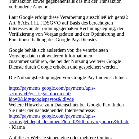
Transaktion sowie gegebenenfalls das mit der Transaktion
verbundene Angebot.
Laut Google erfolgt diese Verarbeitung ausschließlich gemäß
Art. 6 Abs.1 lit. f DSGVO auf Basis des berechtigten
Interesses an der ordnungsgemäßen Rechnungslegung, der
Verifizierung von Vorgangsdaten und der Optimierung und
Funktionserhaltung des Google Pay-Dienstes.
Google behält sich außerdem vor, die verarbeiteten
Vorgangsdaten mit weiteren Informationen
zusammenzuführen, die bei der Nutzung weiterer Google-
Dienste durch Google erhoben und gespeichert werden.
Die Nutzungsbedingungen von Google Pay finden sich hier:
https://payments.google.com/payments/apis-
secure/u/0/get_legal_document?
ldo=0&ldt=googlepaytos&ldl=de
Weitere Hinweise zum Datenschutz bei Google Pay finden
Sie unter der nachstehenden Internetadresse:
https://payments.google.com/payments/apis-
secure/get_legal_document?ldo=0&ldt=privacynotice&ldl=de
- Klarna
Auf dieser Website stehen eine oder mehrere Online-