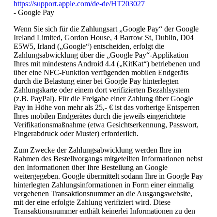
https://support.apple.com/de-de/HT203027
- Google Pay
Wenn Sie sich für die Zahlungsart „Google Pay“ der Google
Ireland Limited, Gordon House, 4 Barrow St, Dublin, D04
E5W5, Irland („Google“) entscheiden, erfolgt die
Zahlungsabwicklung über die „Google Pay“-Applikation
Ihres mit mindestens Android 4.4 („KitKat“) betriebenen und
über eine NFC-Funktion verfügenden mobilen Endgeräts
durch die Belastung einer bei Google Pay hinterlegten
Zahlungskarte oder einem dort verifizierten Bezahlsystem
(z.B. PayPal). Für die Freigabe einer Zahlung über Google
Pay in Höhe von mehr als 25,- € ist das vorherige Entsperren
Ihres mobilen Endgerätes durch die jeweils eingerichtete
Verifikationsmaßnahme (etwa Gesichtserkennung, Passwort,
Fingerabdruck oder Muster) erforderlich.
Zum Zwecke der Zahlungsabwicklung werden Ihre im
Rahmen des Bestellvorgangs mitgeteilten Informationen nebst
den Informationen über Ihre Bestellung an Google
weitergegeben. Google übermittelt sodann Ihre in Google Pay
hinterlegten Zahlungsinformationen in Form einer einmalig
vergebenen Transaktionsnummer an die Ausgangswebsite,
mit der eine erfolgte Zahlung verifiziert wird. Diese
Transaktionsnummer enthält keinerlei Informationen zu den