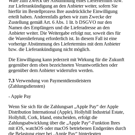
Ware zum Zweck der Abstimmung eines Liefertermins bzw.
zur Lieferankündigung an den Anbieter weiter, sofern Sie
hierfür im Bestellprozess Ihre ausdrückliche Einwilligung
erteilt haben. Anderenfalls geben wir zum Zwecke der
Zustellung gemäß Art. 6 Abs. 1 lit. b DSGVO nur den
Namen des Empfängers und die Lieferadresse an den
Anbieter weiter. Die Weitergabe erfolgt nur, soweit dies für
die Warenlieferung erforderlich ist. In diesem Fall ist eine
vorherige Abstimmung des Liefertermins mit dem Anbieter
bzw. die Lieferankündigung nicht möglich.
Die Einwilligung kann jederzeit mit Wirkung für die Zukunft
gegenüber dem oben bezeichneten Verantwortlichen oder
gegenüber dem Anbieter widerrufen werden.
7.3
Verwendung von Paymentdienstleistern
(Zahlungsdiensten)
- Apple Pay
Wenn Sie sich für die Zahlungsart „Apple Pay“ der Apple
Distribution International (Apple), Hollyhill Industrial Estate,
Hollyhill, Cork, Irland, entscheiden, erfolgt die
Zahlungsabwicklung über die „Apple Pay“-Funktion Ihres
mit iOS, watchOS oder macOS betriebenen Endgerätes durch
die Belastung einer bei „Apple Pay“ hinterlegten