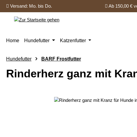
Versand: Mo. bis Do.
Ab 150,00 € ve
 Hauptinhalt springen
Zur Suche springen
Zur Hauptnavigation springen
Home
Hundefutter
Katzenfutter
Hundefutter
BARF Frostfutter
Rinderherz ganz mit Kran
Bildergalerie überspringen