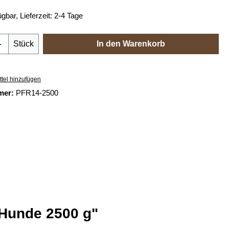
gbar, Lieferzeit: 2-4 Tage
Anzahl: Gib den gewünschten Wert ein oder
Stück
In den Warenkorb
tel hinzufügen
mer:
PFR14-2500
 Hunde 2500 g"