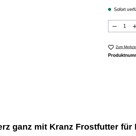
Sofort verfü
Produkt 
Zum Merkzet
Produktnum
rz ganz mit Kranz Frostfutter für