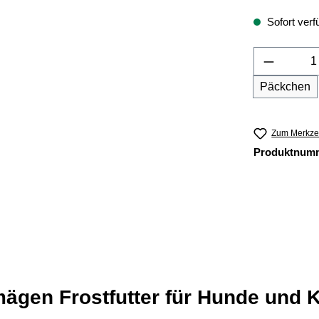
Sofort verfü
Produkt 
Päckchen
Zum Merkzet
Produktnum
ägen Frostfutter für Hunde und K