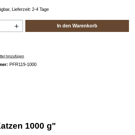
gbar, Lieferzeit: 2-4 Tage
Anzahl: Gib den gewünschten Wert ein oder
In den Warenkorb
tel hinzufügen
mer:
PFR119-1000
atzen 1000 g"