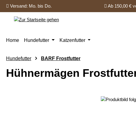
Versand: Mo. bis Do.
Ab 150,00 € ve
 Hauptinhalt springen
Zur Suche springen
Zur Hauptnavigation springen
Home
Hundefutter
Katzenfutter
Hundefutter
BARF Frostfutter
Hühnermägen Frostfutter
Bildergalerie überspringen