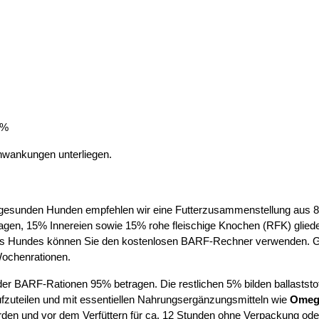
4%
hwankungen unterliegen.
sunden Hunden empfehlen wir eine Futterzusammenstellung aus 80%
magen, 15% Innereien sowie 15% rohe fleischige Knochen (RFK) gliede
 Hundes können Sie den kostenlosen BARF-Rechner verwenden. Geben
ochenrationen.
der BARF-Rationen 95% betragen. Die restlichen 5% bilden ballastst
zuteilen und mit essentiellen Nahrungsergänzungsmitteln wie
Omega
rden und vor dem Verfüttern für ca. 12 Stunden ohne Verpackung ode