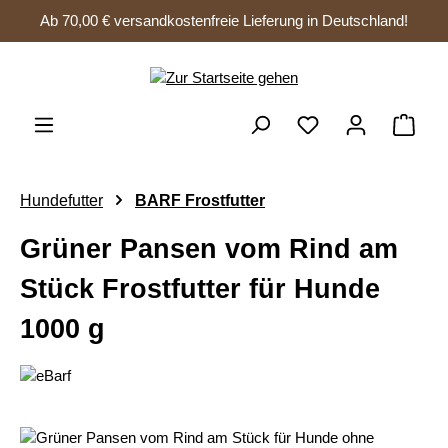
Ab 70,00 € versandkostenfreie Lieferung in Deutschland!
Zum Hauptinhalt springen
Ware
Hundefutter
BARF Frostfutter
Grüner Pansen vom Rind am
Stück Frostfutter für Hunde
1000 g
Bildergalerie überspringen