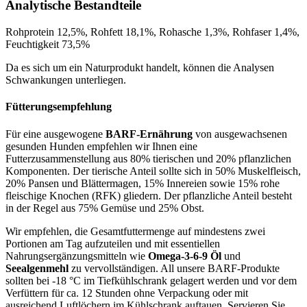
Analytische Bestandteile
Rohprotein 12,5%, Rohfett 18,1%, Rohasche 1,3%, Rohfaser 1,4%,
Feuchtigkeit 73,5%
Da es sich um ein Naturprodukt handelt, können die Analysen
Schwankungen unterliegen.
Fütterungsempfehlung
Für eine ausgewogene
BARF-Ernährung
von ausgewachsenen
gesunden Hunden empfehlen wir Ihnen eine
Futterzusammenstellung aus 80% tierischen und 20% pflanzlichen
Komponenten. Der tierische Anteil sollte sich in 50% Muskelfleisch,
20% Pansen und Blättermagen, 15% Innereien sowie 15% rohe
fleischige Knochen (RFK) gliedern. Der pflanzliche Anteil besteht
in der Regel aus 75% Gemüse und 25% Obst.
Wir empfehlen, die Gesamtfuttermenge auf mindestens zwei
Portionen am Tag aufzuteilen und mit essentiellen
Nahrungsergänzungsmitteln wie
Omega-3-6-9 Öl
und
Seealgenmehl
zu vervollständigen. All unsere BARF-Produkte
sollten bei -18 °C im Tiefkühlschrank gelagert werden und vor dem
Verfüttern für ca. 12 Stunden ohne Verpackung oder mit
ausreichend Luftlöchern im Kühlschrank auftauen. Servieren Sie