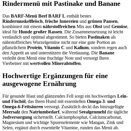
Rindermenü mit Pastinake und Banane
Das
BARF-Menü Beef BARF L
enthält bestes
Rindermuskelfleisch
,
frische
Innereien
und
grünen
Pansen
,
kombiniert mit einem
nährstoffreichen
Mix aus
Obst
und
Gemüse
,
ideal für
Hunde
großer Rassen
. Die Zusammensetzung ist leicht
verdaulich und optimal abgestimmt. So bieten
Pastinaken
als
nährstoffreiches Wurzelgemüse nicht nur eine gute Portion an
pflanzlichem
Protein
,
Vitamin C
und
Kalium
, sondern regen auch
den Appetit an und unterstützen die Verdauung. Die
Banane
verleiht dem Menü eine fruchtige Note und versorgt Ihren
Vierbeiner mit
wertvollen Mineralstoffen
.
Hochwertige Ergänzungen für eine
ausgewogene Ernährung
Für gesunde Haut und glänzendes Fell sorgt ein hochwertiges
Lein-
und Fischöl
, das Ihren Hund mit essentiellen
Omega-3- und
Omega-6-Fettsäuren
versorgt. Zusätzlich deckt das hinzugefügte
Meersalz
den
Natriumbedarf
, während
Seealgenmehl
die tägliche
Jodversorgung
sicherstellt. Calciumphosphat, Calciumcarbonat,
Magnesium und wichtige Spurenelemente wie Mangan, Zink und
Selen, ergänzt durch essentielle Vitamine, runden das Menü ab.